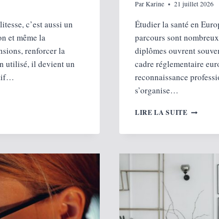
Par
Karine
21 juillet 2026
litesse, c’est aussi un
Étudier la santé en Europ
ion et même la
parcours sont nombreux, 
nsions, renforcer la
diplômes ouvrent souvent
 utilisé, il devient un
cadre réglementaire eur
ctif…
reconnaissance professi
s’organise…
DEVENI
LIRE LA SUITE
PROFES
DE
SANTÉ
EN
EUROPE
:
COMPAR
DES
FILIÈRE