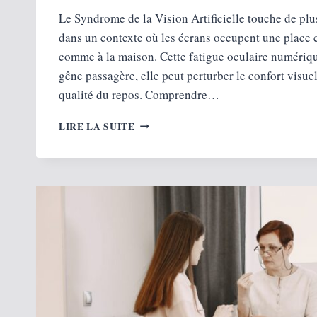
Le Syndrome de la Vision Artificielle touche de plu
dans un contexte où les écrans occupent une place c
comme à la maison. Cette fatigue oculaire numériqu
gêne passagère, elle peut perturber le confort visuel
qualité du repos. Comprendre…
COMMENT
LIRE LA SUITE
PROTÉGER
SES
YEUX
QUAND
ON
TRAVAILLE
TOUTE
LA
JOURNÉE
SUR
PC
?