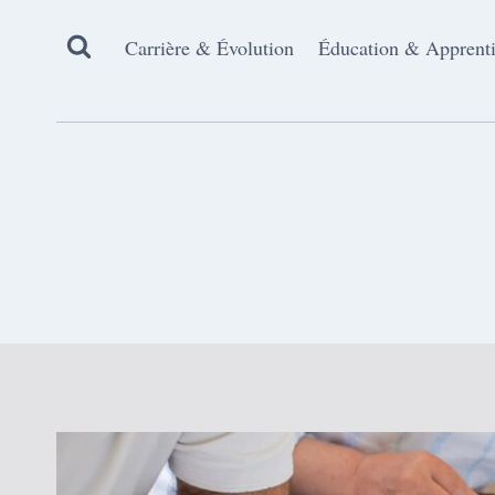
Aller
au
Carrière & Évolution
Éducation & Apprent
contenu