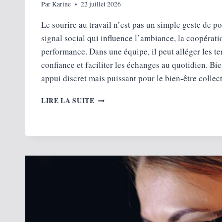
Par
Karine
22 juillet 2026
Le sourire au travail n’est pas un simple geste de po
signal social qui influence l’ambiance, la coopérat
performance. Dans une équipe, il peut alléger les te
confiance et faciliter les échanges au quotidien. Bien
appui discret mais puissant pour le bien-être colle
ET
LIRE LA SUITE
SI
VOS
COLLABORATEURS
RENTRAIENT
DU
BUREAU
AVEC
LE
SOURIRE
?