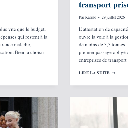
transport pris
Par
Karine
29 juillet 2026
plus vite que le budget.
L’attestation de capacit
épenses qui restent à la
ouvre la voie à la gesti
urance maladie,
de moins de 3,5 tonnes. 
sation. Bien la choisir
premier passage obligé a
entreprises de transport
SUIVRE
LIRE LA SUITE
UNE
FORMAT
DE
CAPACIT
DE
TRANSP
PRISE
EN
CHARGE