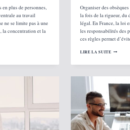
s en plus de personnes,
Organiser des obsèques 
entrale au travail
la fois de la rigueur, d
e ne se limite pas à une
légal. En France, la loi 
, la concentration et la
les responsabilités des 
ces règles permet d’évit
ORGANI
LIRE LA SUITE
DES
OBSÈQU
SEREIN
:
RESPEC
LES
VOLONT
DU
DÉFUNT