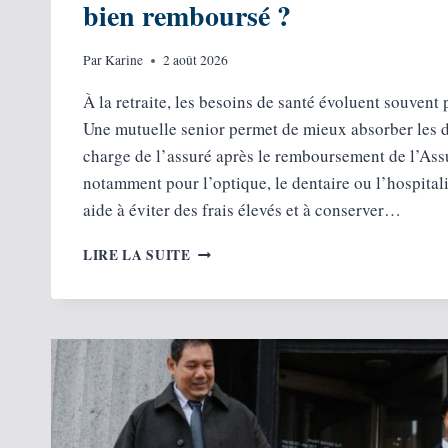
bien remboursé ?
Par
Karine
2 août 2026
À la retraite, les besoins de santé évoluent souvent 
Une mutuelle senior permet de mieux absorber les d
charge de l’assuré après le remboursement de l’Ass
notamment pour l’optique, le dentaire ou l’hospitali
aide à éviter des frais élevés et à conserver…
SANTÉ
LIRE LA SUITE
À
LA
RETRAITE
:
QUELLE
MUTUELLE
POUR
ÊTRE
BIEN