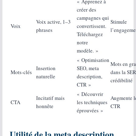
« Apprenez à
créer des
campagnes qui
Voix active, 1–3
Stimule
Voix
convertissent.
phrases
l’engageme
Téléchargez
notre
modèle. »
« Optimisation
Mots en gra
Insertion
SEO, meta
Mots‑clés
dans la SER
naturelle
description,
crédibilité
CTR »
« Découvrir
Incitatif mais
Augmente l
CTA
les techniques
honnête
CTR
éprouvées »
Utilité de la meta description