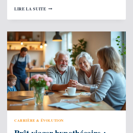
COMMENT
LIRE LA SUITE
ACHETER
UNE
MAISON
EN
LOCATION-
ACCESSION
?
CARRIÈRE & ÉVOLUTION
Prêt viager hypothécaire :