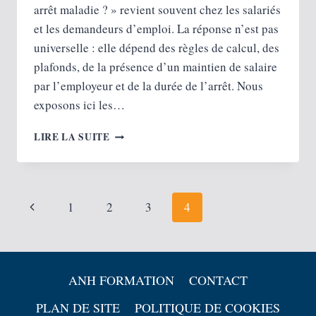
arrêt maladie ? » revient souvent chez les salariés
et les demandeurs d’emploi. La réponse n’est pas
universelle : elle dépend des règles de calcul, des
plafonds, de la présence d’un maintien de salaire
par l’employeur et de la durée de l’arrêt. Nous
exposons ici les…
GAGNE-
LIRE LA SUITE
T-
ON
PLUS
AU
Navigation
Page
1
2
3
4
CHÔMAGE
OU
de
précédente
EN
ARRÊT
page
MALADIE
ANH FORMATION
CONTACT
?
AVIS
PLAN DE SITE
POLITIQUE DE COOKIES
ET