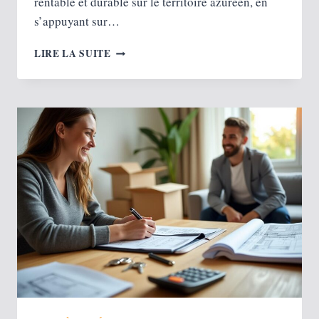
rentable et durable sur le territoire azuréen, en
s’appuyant sur…
LANCER
LIRE LA SUITE
UN
BUSINESS
SUR
LA
CÔTE
D’AZUR :
LES
CLÉS
POUR
RÉUSSIR