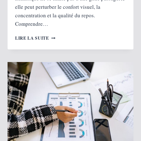
elle peut perturber le confort visuel, la
concentration et la qualité du repos.
Comprendre…
COMMENT
LIRE LA SUITE
PROTÉGER
SES
YEUX
QUAND
ON
TRAVAILLE
TOUTE
LA
JOURNÉE
SUR
PC
?