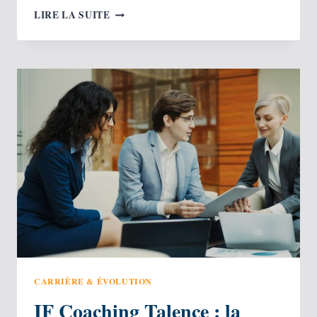
VALIDER
LIRE LA SUITE
SON
IDÉE
BUSINESS
AVANT
DE
QUITTER
SON
JOB
:
MÉTHODE
5
ÉTAPES
CARRIÈRE & ÉVOLUTION
IF Coaching Talence : la