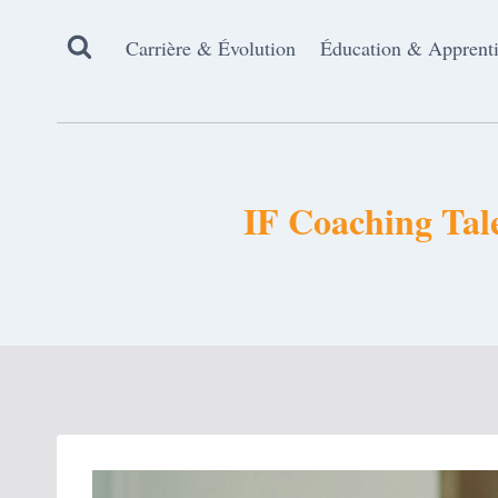
Aller
au
Carrière & Évolution
Éducation & Apprent
contenu
IF Coaching Tale