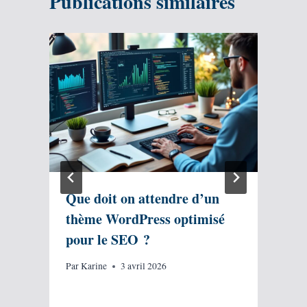
Publications similaires
Que doit on attendre d’un
thème WordPress optimisé
q
pour le SEO ?
Par
Karine
3 avril 2026
P