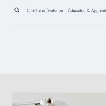
Aller
au
Carrière & Évolution
Éducation & Apprent
contenu