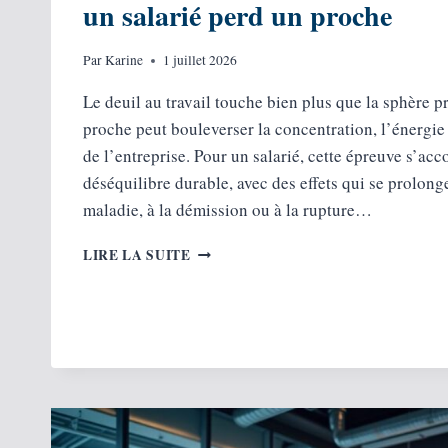
un salarié perd un proche
Par
Karine
1 juillet 2026
Le deuil au travail touche bien plus que la sphère pr
proche peut bouleverser la concentration, l’énergie 
de l’entreprise. Pour un salarié, cette épreuve s’a
déséquilibre durable, avec des effets qui se prolonge
maladie, à la démission ou à la rupture…
DEUIL
LIRE LA SUITE
AU
TRAVAIL
:
RÔLE
DE
L’EMPLOYEUR
QUAND
UN
SALARIÉ