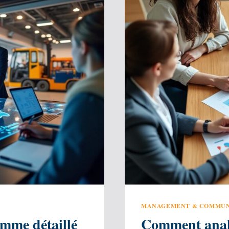
DÔMES
ET
ZÔMES
POUR
CONCEV
ET
RÉALIS
SON
PROJET
MANAGEMENT & COMMUN
mme détaillé
Comment analys