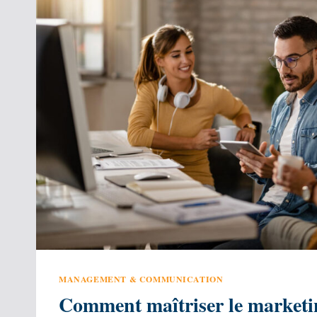
TRAVAILLER
EN
HYGIÈNE,
SÉCURITÉ
ET
ENVIRONNEMENT
MANAGEMENT & COMMUNICATION
Comment maîtriser le marketin