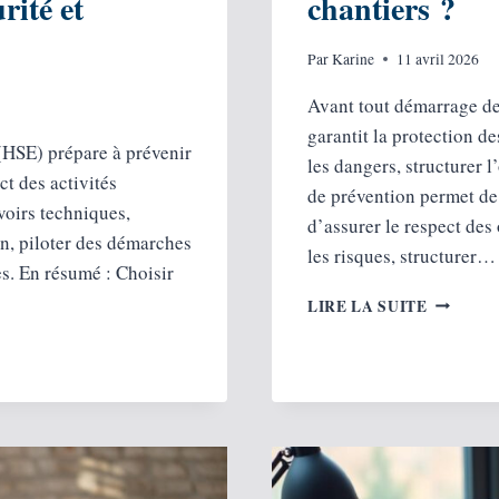
rité et
chantiers ?
Par
Karine
11 avril 2026
Avant tout démarrage de
garantit la protection d
(HSE) prépare à prévenir
les dangers, structurer l
ct des activités
de prévention permet de 
voirs techniques,
d’assurer le respect des
in, piloter des démarches
les risques, structurer…
es. En résumé : Choisir
COMME
LIRE LA SUITE
SÉCURI
VOS
OUVRIE
SUR
LES
CHANTIE