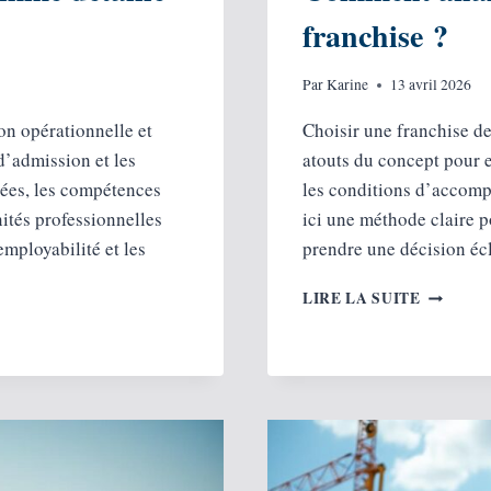
franchise ?
Par
Karine
13 avril 2026
on opérationnelle et
Choisir une franchise de
 d’admission et les
atouts du concept pour es
ées, les compétences
les conditions d’accomp
nités professionnelles
ici une méthode claire p
employabilité et les
prendre une décision éc
COMME
LIRE LA SUITE
ANALYS
LES
POINTS
FORTS
D’UNE
FRANCHI