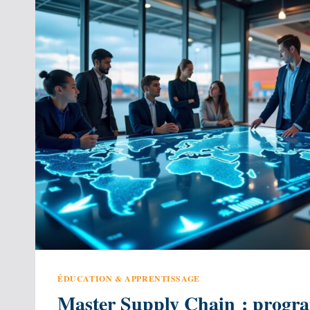
PERD
UN
PROCHE
ÉDUCATION & APPRENTISSAGE
Master Supply Chain : progra