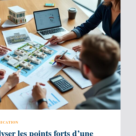
OIR
ER
ICATION
er les points forts d’une