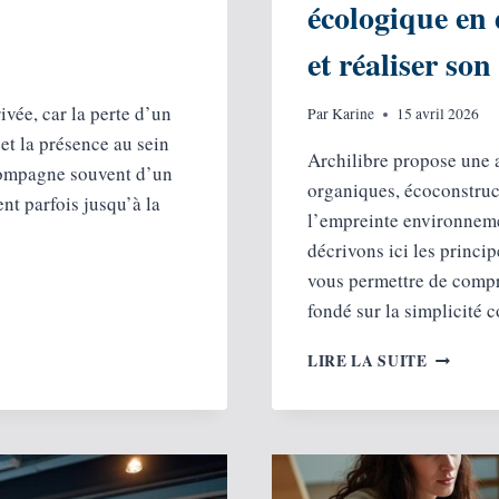
écologique en
et réaliser son
ivée, car la perte d’un
Par
Karine
15 avril 2026
et la présence au sein
Archilibre propose une 
ccompagne souvent d’un
organiques, écoconstruc
nt parfois jusqu’à la
l’empreinte environneme
décrivons ici les princi
vous permettre de compre
fondé sur la simplicité 
ARCHIL
LIRE LA SUITE
:
UNE
APPROC
D’HABIT
ÉCOLOG
EN