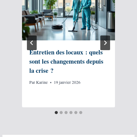
Entretien des locaux : quels
sont les changements depuis
la crise ?
l
Par
Karine
19 janvier 2026
P