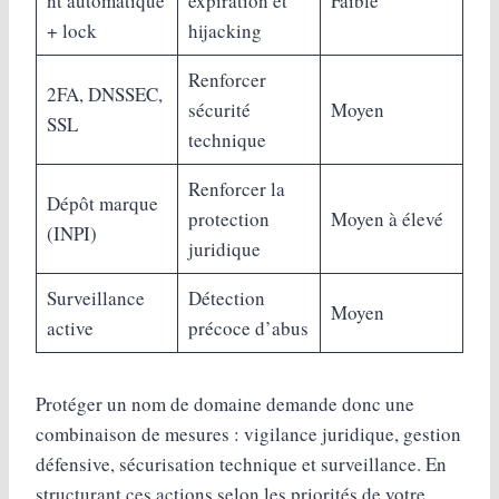
nt automatique
expiration et
Faible
+ lock
hijacking
Renforcer
2FA, DNSSEC,
sécurité
Moyen
SSL
technique
Renforcer la
Dépôt marque
protection
Moyen à élevé
(INPI)
juridique
Surveillance
Détection
Moyen
active
précoce d’abus
Protéger un nom de domaine demande donc une
combinaison de mesures : vigilance juridique, gestion
défensive, sécurisation technique et surveillance. En
structurant ces actions selon les priorités de votre