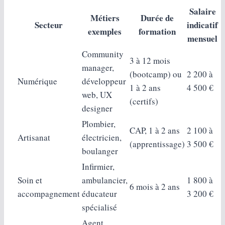
Salaire
Métiers
Durée de
Secteur
indicatif
exemples
formation
mensuel
Community
3 à 12 mois
manager,
(bootcamp) ou
2 200 à
Numérique
développeur
1 à 2 ans
4 500 €
web, UX
(certifs)
designer
Plombier,
CAP, 1 à 2 ans
2 100 à
Artisanat
électricien,
(apprentissage)
3 500 €
boulanger
Infirmier,
Soin et
ambulancier,
1 800 à
6 mois à 2 ans
accompagnement
éducateur
3 200 €
spécialisé
Agent