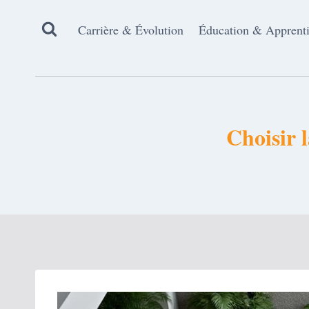
Aller
au
Carrière & Évolution
Éducation & Apprent
contenu
Choisir l