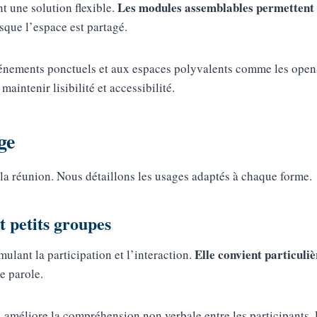
Les modules assemblables permettent d
nt une solution flexible.
rsque l’espace est partagé.
nements ponctuels et aux espaces polyvalents comme les open-s
aintenir lisibilité et accessibilité.
ge
 la réunion. Nous détaillons les usages adaptés à chaque forme.
t petits groupes
Elle convient particuli
mulant la participation et l’interaction.
de parole.
ui améliore la compréhension non verbale entre les participants