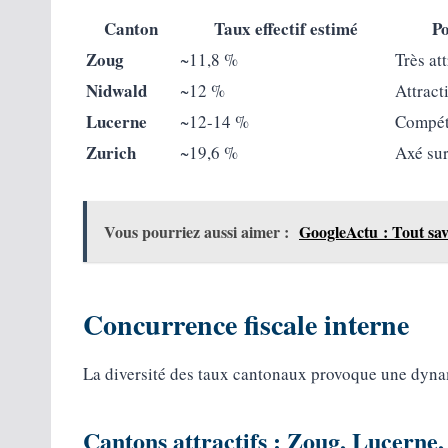
Canton
Taux effectif estimé
Po
Zoug
~11,8 %
Très att
Nidwald
~12 %
Attract
Lucerne
~12-14 %
Compét
Zurich
~19,6 %
Axé sur
Vous pourriez aussi aimer :
GoogleActu : Tout sav
Concurrence fiscale interne
La diversité des taux cantonaux provoque une dynami
Cantons attractifs : Zoug, Lucerne