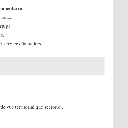
mmentaire
inance.
rtups.
es.
x services financiers.
e vue territorial que sectoriel.