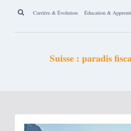
Aller
au
Carrière & Évolution
Éducation & Apprent
contenu
Suisse : paradis fisc