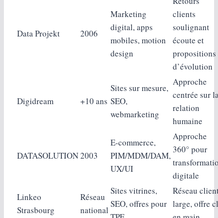
Retours
Marketing
clients
digital, apps
soulignant
Data Projekt
2006
mobiles, motion
écoute et
design
propositions
d’évolution
Approche
Sites sur mesure,
centrée sur l
Digidream
+10 ans
SEO,
relation
webmarketing
humaine
Approche
E‑commerce,
360° pour
DATASOLUTION
2003
PIM/MDM/DAM,
transformati
UX/UI
digitale
Sites vitrines,
Réseau clien
Linkeo
Réseau
SEO, offres pour
large, offre c
Strasbourg
national
TPE
en main