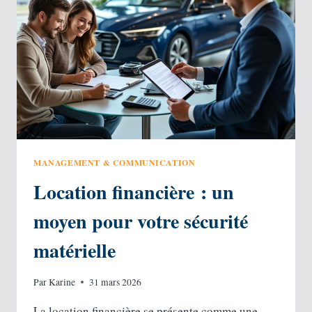
ET
RECOURS
EN
CAS
D’ATTEINTE
MANAGEMENT & COMMUNICATION
Location financière : un
moyen pour votre sécurité
matérielle
Par
Karine
31 mars 2026
La location financière se présente comme une