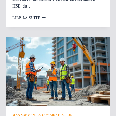
HSE, du…
FORMATION
LIRE LA SUITE
HSE :
CHOISIR
LE
BON
PARCOURS
POUR
TRAVAILLER
EN
HYGIÈNE,
SÉCURITÉ
ET
ENVIRONNEMENT
MANAGEMENT & COMMUNICATION