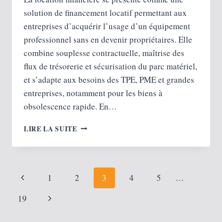
solution de financement locatif permettant aux
entreprises d’acquérir l’usage d’un équipement
professionnel sans en devenir propriétaires. Elle
combine souplesse contractuelle, maîtrise des
flux de trésorerie et sécurisation du parc matériel,
et s’adapte aux besoins des TPE, PME et grandes
entreprises, notamment pour les biens à
obsolescence rapide. En…
LOCATION
LIRE LA SUITE
FINANCIÈRE :
UN
MOYEN
POUR
Navigation
Page
1
2
3
4
5
…
VOTRE
SÉCURITÉ
de
précédente
Page
19
MATÉRIELLE
page
suivante