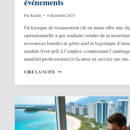
événements
Par
Karine
6 décembre 2025
Un kiosque de restauration clé en main offre une ré
opérationnelle à qui souhaite vendre de la nourritu
ressources lourdes ni gérer seul la logistique d’insta
module livré prêt à l’emploi, comprenant l’aménage
matériel professionnel et la mise en service sur sit
LOCATION
LIRE LA SUITE
DE
KIOSQUES
DE
RESTAURATION :
SOLUTIONS
CLÉS
EN
MAIN
POUR