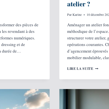
atelier ?
Par
Karine
10 décembre 20
ansformer des pièces de
Aménager un atelier fo
n les revendant à des
méthodique de l’espace.
ateformes numériques.
structurer votre atelier,
 dressing et de
opérations courantes. C
 la durée de…
d’agencement éprouvés : 
mobilier modulable, cla
COMME
LIRE LA SUITE
OPTIMI
L’ESPAC
DANS
VOTRE
ATELIER