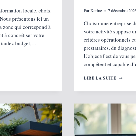
formation locale, choix
Par
Karine
7 décembre 202
 Nous présentons ici un
Choisir une entreprise d
la zone qui correspond à
votre activité suppose 
nt à concrétiser votre
critères opérationnels e
rticulez budget,…
prestataires, du diagnost
L’objectif est de vous pe
compétent et capable d
COMME
LIRE LA SUITE
BIEN
CHOISIR
VOTRE
ENTREP
DE
SÉCURIT
CONSEI
ET
CRITÈR