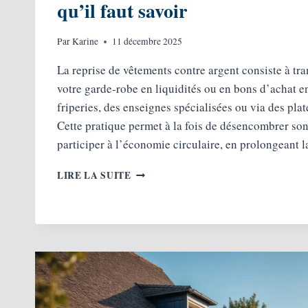
qu’il faut savoir
Par
Karine
11 décembre 2025
La reprise de vêtements contre argent consiste à tr
votre garde-robe en liquidités ou en bons d’achat e
friperies, des enseignes spécialisées ou via des pl
Cette pratique permet à la fois de désencombrer son
participer à l’économie circulaire, en prolongeant
REPRISE
LIRE LA SUITE
DE
VÊTEMENTS
CONTRE
ARGENT :
TOUT
CE
QU’IL
FAUT
SAVOIR