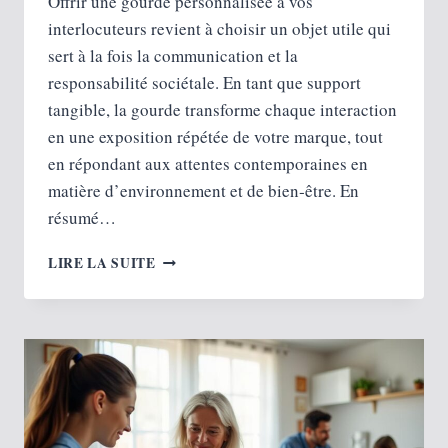
Offrir une gourde personnalisée à vos
interlocuteurs revient à choisir un objet utile qui
sert à la fois la communication et la
responsabilité sociétale. En tant que support
tangible, la gourde transforme chaque interaction
en une exposition répétée de votre marque, tout
en répondant aux attentes contemporaines en
matière d’environnement et de bien‑être. En
résumé…
GOURDE
LIRE LA SUITE
PERSONNALISÉE
AVEC
VOTRE
LOGO :
POURQUOI
ET
COMMENT
ADOPTER
CE