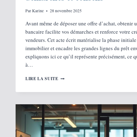
Par
Karine
28 novembre 2025
Avant même de déposer une offre d’achat, obtenir u
bancaire facilite vos démarches et renforce votre cr
vendeurs. Cet acte écrit matérialise la phase initia
immobilier et encadre les grandes lignes du prêt e
expliquons ici ce qu’il représente précisément, ce qu
à…
OBTENIR
LIRE LA SUITE
UN
ACCORD
DE
PRINCIPE
BANCAIRE :
DÉMARCHES
ET
CONSEILS