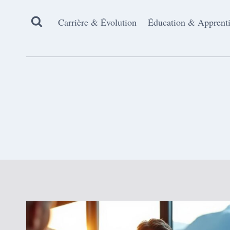
Aller
au
Carrière & Évolution
Éducation & Apprent
contenu