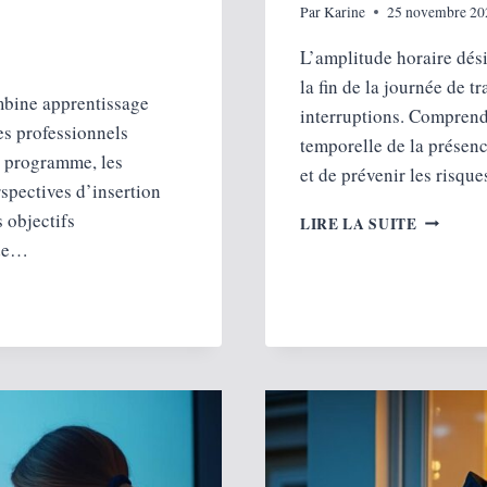
Par
Karine
25 novembre 20
L’amplitude horaire dési
la fin de la journée de tr
mbine apprentissage
interruptions. Comprend
es professionnels
temporelle de la présenc
e programme, les
et de prévenir les risqu
rspectives d’insertion
AMPLIT
s objectifs
LIRE LA SUITE
HORAIRE
 de…
COMPRE
SA
DÉFINIT
ET
SA
RÉGLEM