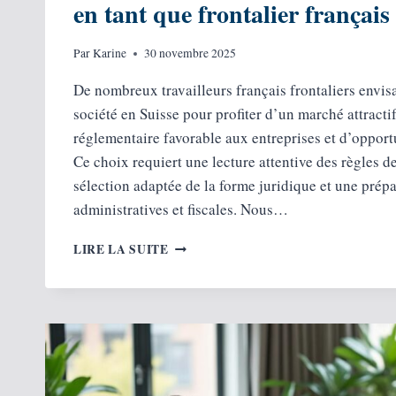
en tant que frontalier français
Par
Karine
30 novembre 2025
De nombreux travailleurs français frontaliers envis
société en Suisse pour profiter d’un marché attracti
réglementaire favorable aux entreprises et d’opportu
Ce choix requiert une lecture attentive des règles de
sélection adaptée de la forme juridique et une prép
administratives et fiscales. Nous…
EST-
LIRE LA SUITE
IL
POSSIBLE
DE
CRÉER
UNE
SOCIÉTÉ
EN
SUISSE