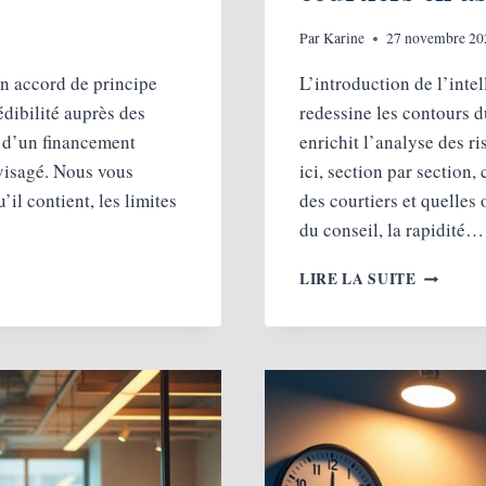
Par
Karine
27 novembre 20
n accord de principe
L’introduction de l’intel
édibilité auprès des
redessine les contours du
le d’un financement
enrichit l’analyse des ri
nvisagé. Nous vous
ici, section par section
’il contient, les limites
des courtiers et quelles 
du conseil, la rapidité…
COMME
LIRE LA SUITE
L’IA
TRANSF
LE
MÉTIER
DES
COURTI
EN
ASSURA