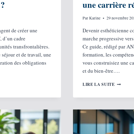
 ?
une carrière r
Par
Karine
29 novembre 20
agent de créer une
Devenir esthéticienne co
f, d’un cadre
marche progressive vers
nités transfrontalières.
Ce guide, rédigé par ANH
 séjour et de travail, une
formation, les compétenc
aration des obligations
vous construisiez une ca
et du bien‑être….
DEVENI
LIRE LA SUITE
ESTHÉTI
GUIDE
COMPLE
POUR
UNE
CARRIÈ
RÉUSSIE