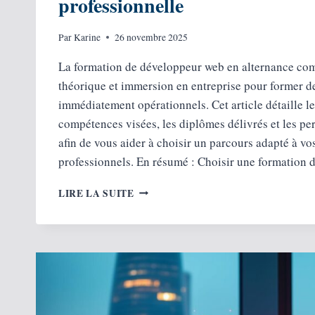
professionnelle
Par
Karine
26 novembre 2025
La formation de développeur web en alternance co
théorique et immersion en entreprise pour former d
immédiatement opérationnels. Cet article détaille l
compétences visées, les diplômes délivrés et les pe
afin de vous aider à choisir un parcours adapté à vo
professionnels. En résumé : Choisir une formation
FORMATION
LIRE LA SUITE
DÉVELOPPEUR
WEB
EN
ALTERNANCE :
PROGRAMME,
COMPÉTENCES
ET
INSERTION