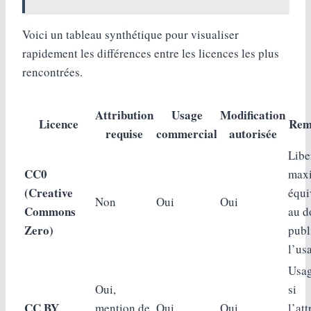
Voici un tableau synthétique pour visualiser
rapidement les différences entre les licences les plus
rencontrées.
Attribution
Usage
Modification
Licence
Rem
requise
commercial
autorisée
Libe
CC0
maxi
(Creative
équi
Non
Oui
Oui
Commons
au d
Zero)
publ
l’us
Usag
Oui,
si
CC BY
mention de
Oui
Oui
l’at