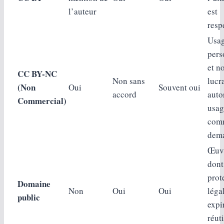
l’auteur
est
resp
Usa
pers
et n
CC BY-NC
Non sans
lucra
(Non
Oui
Souvent oui
accord
auto
Commercial)
usag
com
dem
Œuv
dont
prot
Domaine
Non
Oui
Oui
léga
public
expi
réut