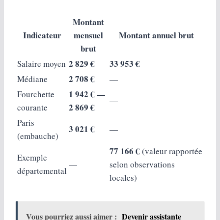
Montant
Indicateur
mensuel
Montant annuel brut
brut
2 829 €
33 953 €
Salaire moyen
2 708 €
Médiane
—
1 942 € —
Fourchette
—
2 869 €
courante
Paris
3 021 €
—
(embauche)
77 166 €
(valeur rapportée
Exemple
—
selon observations
départemental
locales)
Vous pourriez aussi aimer :
Devenir assistante