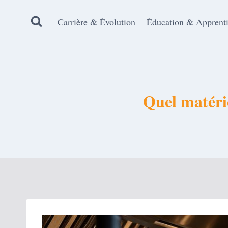
Aller
au
Carrière & Évolution
Éducation & Apprent
contenu
Quel matérie